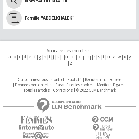
Nom "ABDELKHALEK"
Famille "ABDELKHALEK"
Annuaire des membres :
a
b
c
d
e
f
g
h
i
j
k
l
m
n
o
p
q
r
s
t
u
v
w
x
y
z
Qui sommes nous
Contact
Publicité
Recrutement
Societé
Données personnelles
Paramétrer les cookies
Mentions légales
Tous les articles
Corrections
© 2022 CCM Benchmark