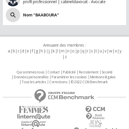
profil professionnel | cabinetdavocat - Avocate
Nom "BAABOURA"
Annuaire des membres :
a
b
c
d
e
f
g
h
i
j
k
l
m
n
o
p
q
r
s
t
u
v
w
x
y
z
Qui sommes nous
Contact
Publicité
Recrutement
Societé
Données personnelles
Paramétrer les cookies
Mentions légales
Tous les articles
Corrections
© 2022 CCM Benchmark