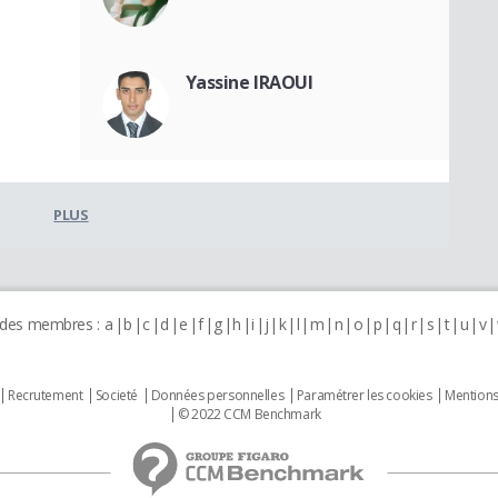
Yassine IRAOUI
PLUS
 des membres :
a
b
c
d
e
f
g
h
i
j
k
l
m
n
o
p
q
r
s
t
u
v
Recrutement
Societé
Données personnelles
Paramétrer les cookies
Mentions
© 2022 CCM Benchmark