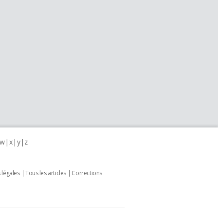
w
x
y
z
 légales
Tous les articles
Corrections