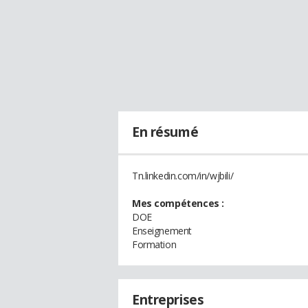
En résumé
Tn.linkedin.com/in/wjbili/
Mes compétences :
DOE
Enseignement
Formation
Entreprises