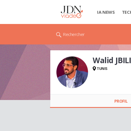
IA NEWS
TEC
Rechercher
Walid JBIL
TUNIS
Walid JBILI
PROFIL