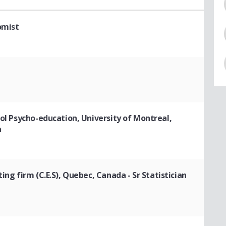
omist
ool Psycho-education, University of Montreal,
n
ting firm (C.E.S), Quebec, Canada
- Sr Statistician