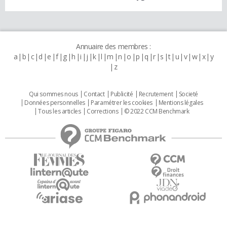
Annuaire des membres :
a
b
c
d
e
f
g
h
i
j
k
l
m
n
o
p
q
r
s
t
u
v
w
x
y
z
Qui sommes nous
Contact
Publicité
Recrutement
Societé
Données personnelles
Paramétrer les cookies
Mentions légales
Tous les articles
Corrections
© 2022 CCM Benchmark