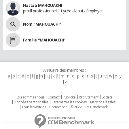
Hattab MAHOUACHI
profil professionnel | Lycée alaoui - Employer
Nom "MAHOUACHI"
Famille "MAHOUACHI"
Annuaire des membres :
a
b
c
d
e
f
g
h
i
j
k
l
m
n
o
p
q
r
s
t
u
v
w
x
y
z
Qui sommes nous
Contact
Publicité
Recrutement
Societé
Données personnelles
Paramétrer les cookies
Mentions légales
Tous les articles
Corrections
© 2022 CCM Benchmark