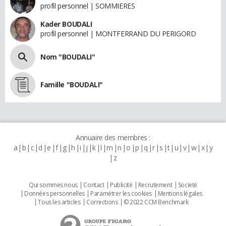
profil personnel | SOMMIERES
Kader BOUDALI
profil personnel | MONTFERRAND DU PERIGORD
Nom "BOUDALI"
Famille "BOUDALI"
Annuaire des membres :
a
b
c
d
e
f
g
h
i
j
k
l
m
n
o
p
q
r
s
t
u
v
w
x
y
z
Qui sommes nous
Contact
Publicité
Recrutement
Societé
Données personnelles
Paramétrer les cookies
Mentions légales
Tous les articles
Corrections
© 2022 CCM Benchmark