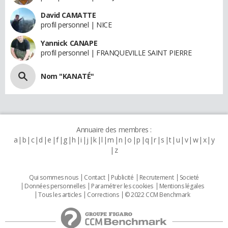
David CAMATTE
profil personnel | NICE
Yannick CANAPE
profil personnel | FRANQUEVILLE SAINT PIERRE
Nom "KANATÉ"
Annuaire des membres :
a
b
c
d
e
f
g
h
i
j
k
l
m
n
o
p
q
r
s
t
u
v
w
x
y
z
Qui sommes nous
Contact
Publicité
Recrutement
Societé
Données personnelles
Paramétrer les cookies
Mentions légales
Tous les articles
Corrections
© 2022 CCM Benchmark