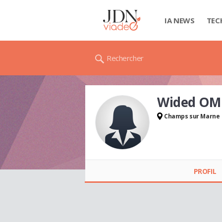
IA NEWS
TEC
Rechercher
Wided OM
Champs sur Marne
Wided OMRANI
PROFIL