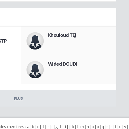
Khouloud TEJ
GTP
Wided DOUDI
PLUS
 des membres :
a
b
c
d
e
f
g
h
i
j
k
l
m
n
o
p
q
r
s
t
u
v