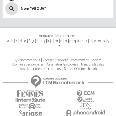
Nom "ABOUA"
Annuaire des membres :
a
b
c
d
e
f
g
h
i
j
k
l
m
n
o
p
q
r
s
t
u
v
w
x
y
z
Qui sommes nous
Contact
Publicité
Recrutement
Societé
Données personnelles
Paramétrer les cookies
Mentions légales
Tous les articles
Corrections
© 2022 CCM Benchmark