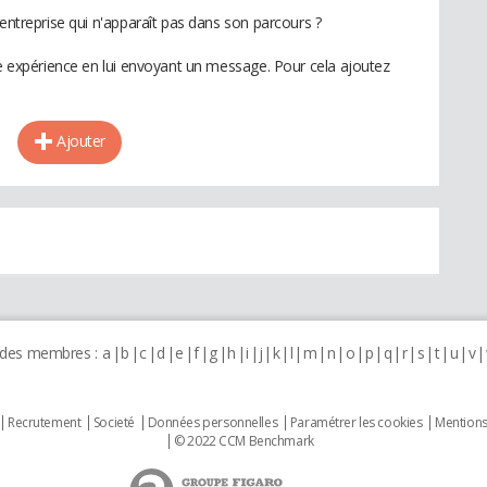
 entreprise qui n'apparaît pas dans son parcours ?
te expérience en lui envoyant un message. Pour cela ajoutez
Ajouter
 des membres :
a
b
c
d
e
f
g
h
i
j
k
l
m
n
o
p
q
r
s
t
u
v
Recrutement
Societé
Données personnelles
Paramétrer les cookies
Mentions
© 2022 CCM Benchmark