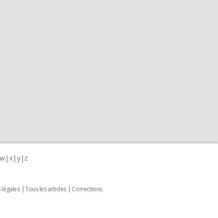
w
x
y
z
 légales
Tous les articles
Corrections