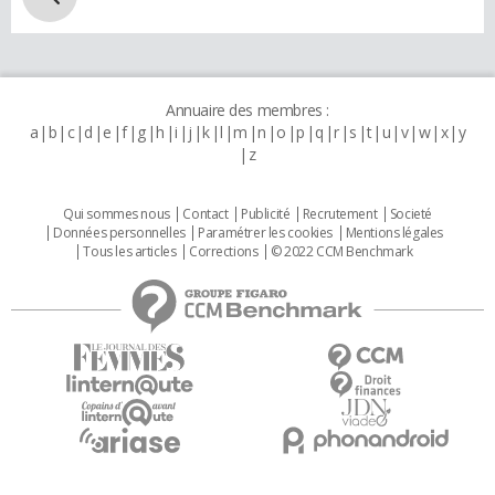
Annuaire des membres :
a
b
c
d
e
f
g
h
i
j
k
l
m
n
o
p
q
r
s
t
u
v
w
x
y
z
Qui sommes nous
Contact
Publicité
Recrutement
Societé
Données personnelles
Paramétrer les cookies
Mentions légales
Tous les articles
Corrections
© 2022 CCM Benchmark