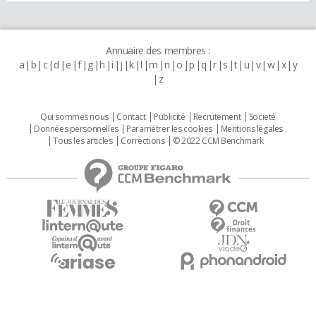
Annuaire des membres :
a
b
c
d
e
f
g
h
i
j
k
l
m
n
o
p
q
r
s
t
u
v
w
x
y
z
Qui sommes nous
Contact
Publicité
Recrutement
Societé
Données personnelles
Paramétrer les cookies
Mentions légales
Tous les articles
Corrections
© 2022 CCM Benchmark