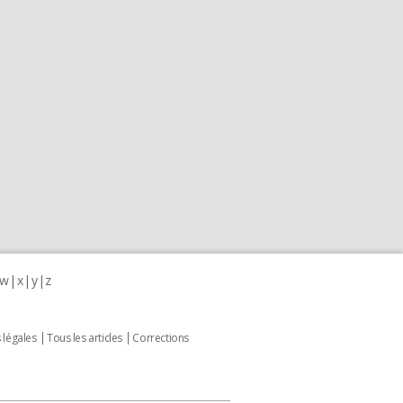
w
x
y
z
 légales
Tous les articles
Corrections