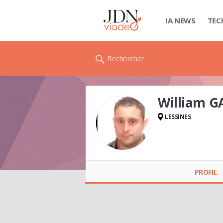
IA NEWS
TEC
Rechercher
William G
LESSINES
William GAZIAUX
PROFIL