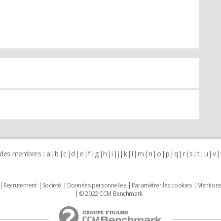
 des membres :
a
b
c
d
e
f
g
h
i
j
k
l
m
n
o
p
q
r
s
t
u
v
Recrutement
Societé
Données personnelles
Paramétrer les cookies
Mentions
© 2022 CCM Benchmark