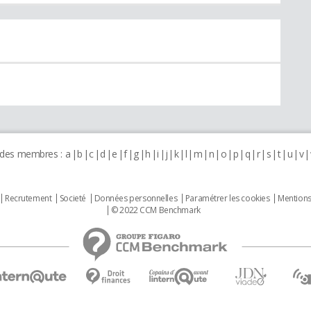
 des membres :
a
b
c
d
e
f
g
h
i
j
k
l
m
n
o
p
q
r
s
t
u
v
Recrutement
Societé
Données personnelles
Paramétrer les cookies
Mentions
© 2022 CCM Benchmark