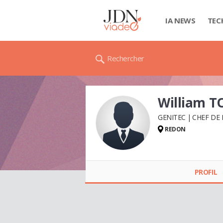
IA NEWS
TEC
Rechercher
William 
GENITEC
CHEF DE
REDON
William TOURON
PROFIL