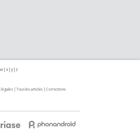
w
x
y
z
 légales
Tous les articles
Corrections