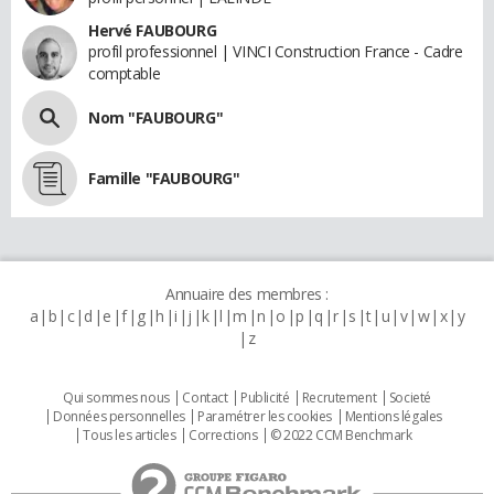
Hervé FAUBOURG
profil professionnel | VINCI Construction France - Cadre
comptable
Nom "FAUBOURG"
Famille "FAUBOURG"
Annuaire des membres :
a
b
c
d
e
f
g
h
i
j
k
l
m
n
o
p
q
r
s
t
u
v
w
x
y
z
Qui sommes nous
Contact
Publicité
Recrutement
Societé
Données personnelles
Paramétrer les cookies
Mentions légales
Tous les articles
Corrections
© 2022 CCM Benchmark