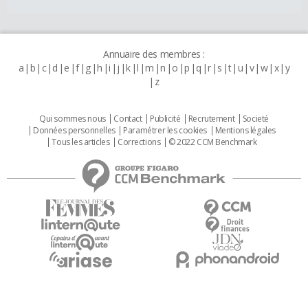
Annuaire des membres :
a
b
c
d
e
f
g
h
i
j
k
l
m
n
o
p
q
r
s
t
u
v
w
x
y
z
Qui sommes nous
Contact
Publicité
Recrutement
Societé
Données personnelles
Paramétrer les cookies
Mentions légales
Tous les articles
Corrections
© 2022 CCM Benchmark