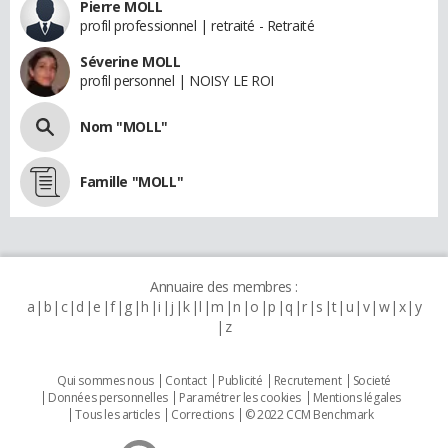
Pierre MOLL
profil professionnel | retraité - Retraité
Séverine MOLL
profil personnel | NOISY LE ROI
Nom "MOLL"
Famille "MOLL"
Annuaire des membres :
a
b
c
d
e
f
g
h
i
j
k
l
m
n
o
p
q
r
s
t
u
v
w
x
y
z
Qui sommes nous
Contact
Publicité
Recrutement
Societé
Données personnelles
Paramétrer les cookies
Mentions légales
Tous les articles
Corrections
© 2022 CCM Benchmark