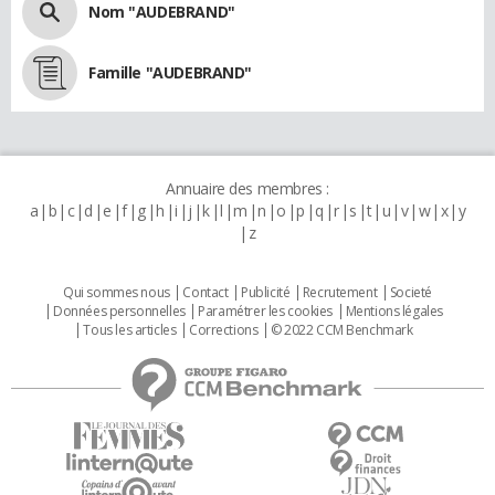
Nom "AUDEBRAND"
Famille "AUDEBRAND"
Annuaire des membres :
a
b
c
d
e
f
g
h
i
j
k
l
m
n
o
p
q
r
s
t
u
v
w
x
y
z
Qui sommes nous
Contact
Publicité
Recrutement
Societé
Données personnelles
Paramétrer les cookies
Mentions légales
Tous les articles
Corrections
© 2022 CCM Benchmark