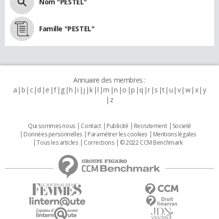
Nom "PESTEL"
Famille "PESTEL"
Annuaire des membres :
a
b
c
d
e
f
g
h
i
j
k
l
m
n
o
p
q
r
s
t
u
v
w
x
y
z
Qui sommes nous
Contact
Publicité
Recrutement
Societé
Données personnelles
Paramétrer les cookies
Mentions légales
Tous les articles
Corrections
© 2022 CCM Benchmark