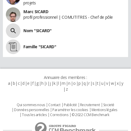
projets
Marc SICARD
profil professionnel | COMUTITRES - Chef de pôle
Nom "SICARD"
Famille "SICARD"
Annuaire des membres :
a
b
c
d
e
f
g
h
i
j
k
l
m
n
o
p
q
r
s
t
u
v
w
x
y
z
Qui sommes nous
Contact
Publicité
Recrutement
Societé
Données personnelles
Paramétrer les cookies
Mentions légales
Tous les articles
Corrections
© 2022 CCM Benchmark