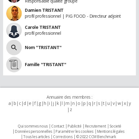
Responsable qualite groupe
Damien TRISTANT
profil professionnel | PIG FOOD - Directeur adjoint
Carole TRISTANT
profil professionnel
Nom "TRISTANT"
Famille "TRISTANT"
Annuaire des membres :
a
b
c
d
e
f
g
h
i
j
k
l
m
n
o
p
q
r
s
t
u
v
w
x
y
z
Qui sommes nous
Contact
Publicité
Recrutement
Societé
Données personnelles
Paramétrer les cookies
Mentions légales
Tous les articles
Corrections
© 2022 CCM Benchmark