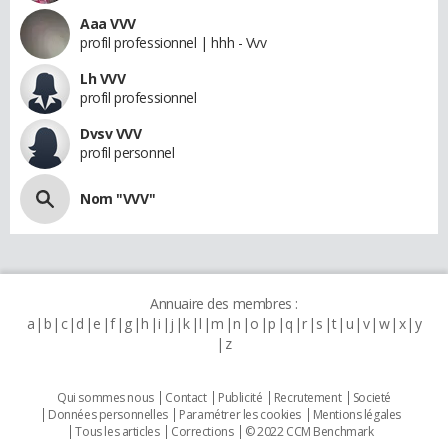
Aaa VVV
profil professionnel | hhh - Vvv
Lh VVV
profil professionnel
Dvsv VVV
profil personnel
Nom "VVV"
Annuaire des membres :
a
b
c
d
e
f
g
h
i
j
k
l
m
n
o
p
q
r
s
t
u
v
w
x
y
z
Qui sommes nous
Contact
Publicité
Recrutement
Societé
Données personnelles
Paramétrer les cookies
Mentions légales
Tous les articles
Corrections
© 2022 CCM Benchmark