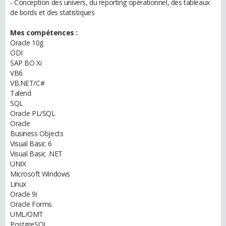
- Conception des univers, du reporting opérationnel, des tableaux
de bords et des statistiques
Mes compétences :
Oracle 10g
ODI
SAP BO Xi
VB6
VB.NET/C#
Talend
SQL
Oracle PL/SQL
Oracle
Business Objects
Visual Basic 6
Visual Basic .NET
UNIX
Microsoft Windows
Linux
Oracle 9i
Oracle Forms
UML/OMT
PostgreSQL