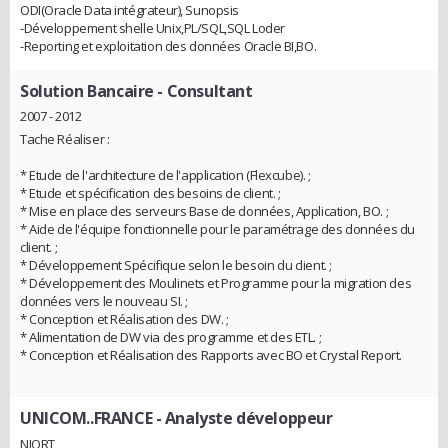
ODI(Oracle Data intégrateur), Sunopsis
-Développement shelle Unix,PL/SQL,SQL Loder
-Reporting et exploitation des données Oracle BI,BO.
Solution Bancaire
- Consultant
2007 - 2012
Tache Réaliser :
* Etude de l'architecture de l'application (Flexcube). ;
* Etude et spécification des besoins de client. ;
* Mise en place des serveurs Base de données, Application, BO. ;
* Aide de l'équipe fonctionnelle pour le paramétrage des données du
client. ;
* Développement Spécifique selon le besoin du client. ;
* Développement des Moulinets et Programme pour la migration des
données vers le nouveau SI. ;
* Conception et Réalisation des DW. ;
* Alimentation de DW via des programme et des ETL. ;
* Conception et Réalisation des Rapports avec BO et Crystal Report.
UNICOM..FRANCE
- Analyste développeur
NIORT