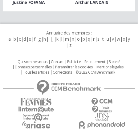
Justine FOFANA
Arthur LANDAIS
Annuaire des membres :
a
b
c
d
e
f
g
h
i
j
k
l
m
n
o
p
q
r
s
t
u
v
w
x
y
z
Qui sommes nous
Contact
Publicité
Recrutement
Societé
Données personnelles
Paramétrer les cookies
Mentions légales
Tous les articles
Corrections
© 2022 CCM Benchmark