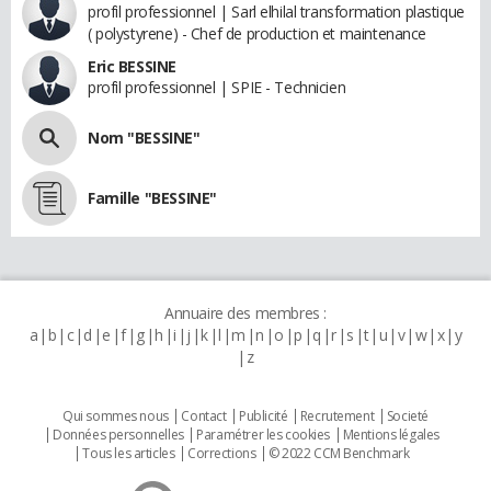
profil professionnel | Sarl elhilal transformation plastique
( polystyrene) - Chef de production et maintenance
Eric BESSINE
profil professionnel | SPIE - Technicien
Nom "BESSINE"
Famille "BESSINE"
Annuaire des membres :
a
b
c
d
e
f
g
h
i
j
k
l
m
n
o
p
q
r
s
t
u
v
w
x
y
z
Qui sommes nous
Contact
Publicité
Recrutement
Societé
Données personnelles
Paramétrer les cookies
Mentions légales
Tous les articles
Corrections
© 2022 CCM Benchmark