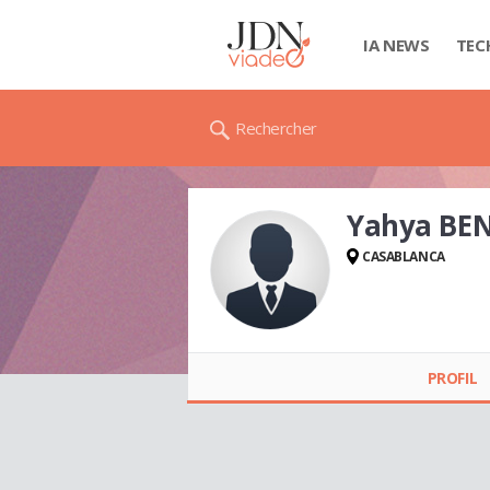
IA NEWS
TEC
Rechercher
Yahya BE
CASABLANCA
Yahya BENZAOUIA
PROFIL