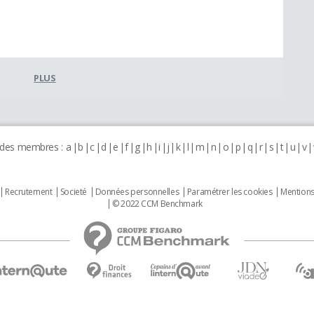
PLUS
 des membres :
a
b
c
d
e
f
g
h
i
j
k
l
m
n
o
p
q
r
s
t
u
v
Recrutement
Societé
Données personnelles
Paramétrer les cookies
Mentions
© 2022 CCM Benchmark