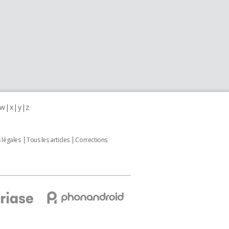
w
x
y
z
 légales
Tous les articles
Corrections