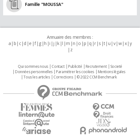
Famille "MOUSSA"
Annuaire des membres :
a
b
c
d
e
f
g
h
i
j
k
l
m
n
o
p
q
r
s
t
u
v
w
x
y
z
Qui sommes nous
Contact
Publicité
Recrutement
Societé
Données personnelles
Paramétrer les cookies
Mentions légales
Tous les articles
Corrections
© 2022 CCM Benchmark