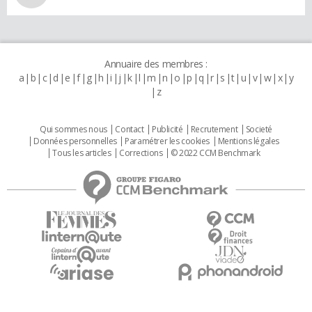
Annuaire des membres :
a
b
c
d
e
f
g
h
i
j
k
l
m
n
o
p
q
r
s
t
u
v
w
x
y
z
Qui sommes nous
Contact
Publicité
Recrutement
Societé
Données personnelles
Paramétrer les cookies
Mentions légales
Tous les articles
Corrections
© 2022 CCM Benchmark