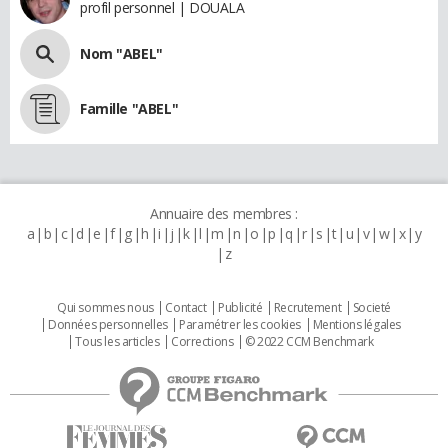
profil personnel | DOUALA
Nom "ABEL"
Famille "ABEL"
Annuaire des membres :
a
b
c
d
e
f
g
h
i
j
k
l
m
n
o
p
q
r
s
t
u
v
w
x
y
z
Qui sommes nous
Contact
Publicité
Recrutement
Societé
Données personnelles
Paramétrer les cookies
Mentions légales
Tous les articles
Corrections
© 2022 CCM Benchmark