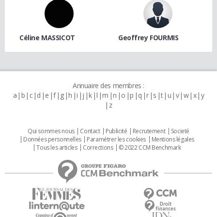
Céline MASSICOT
Geoffrey FOURMIS
Annuaire des membres :
a
b
c
d
e
f
g
h
i
j
k
l
m
n
o
p
q
r
s
t
u
v
w
x
y
z
Qui sommes nous
Contact
Publicité
Recrutement
Societé
Données personnelles
Paramétrer les cookies
Mentions légales
Tous les articles
Corrections
© 2022 CCM Benchmark