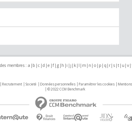
 des membres :
a
b
c
d
e
f
g
h
i
j
k
l
m
n
o
p
q
r
s
t
u
v
Recrutement
Societé
Données personnelles
Paramétrer les cookies
Mentions
© 2022 CCM Benchmark