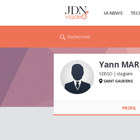
IA NEWS
TEC
Rechercher
Yann MAR
SEBSO
stagiaire
SAINT GAUDENS
Yann MARTY
PROFIL