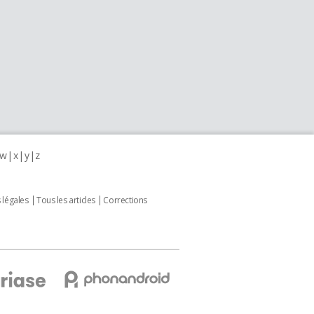
w
x
y
z
 légales
Tous les articles
Corrections