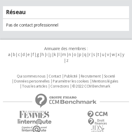
Réseau
Pas de contact professionnel
Annuaire des membres :
a
b
c
d
e
f
g
h
i
j
k
l
m
n
o
p
q
r
s
t
u
v
w
x
y
z
Qui sommes nous
Contact
Publicité
Recrutement
Societé
Données personnelles
Paramétrer les cookies
Mentions légales
Tous les articles
Corrections
© 2022 CCM Benchmark