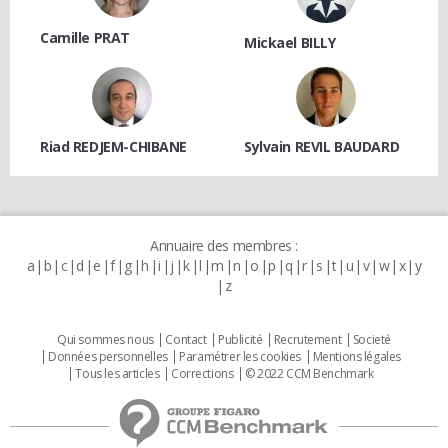
Camille PRAT
Mickael BILLY
Riad REDJEM-CHIBANE
Sylvain REVIL BAUDARD
Annuaire des membres :
a
b
c
d
e
f
g
h
i
j
k
l
m
n
o
p
q
r
s
t
u
v
w
x
y
z
Qui sommes nous
Contact
Publicité
Recrutement
Societé
Données personnelles
Paramétrer les cookies
Mentions légales
Tous les articles
Corrections
© 2022 CCM Benchmark