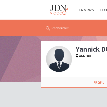
IA NEWS
TEC
Rechercher
Yannick 
ANNEUX
Yannick DUCHENE
PROFIL