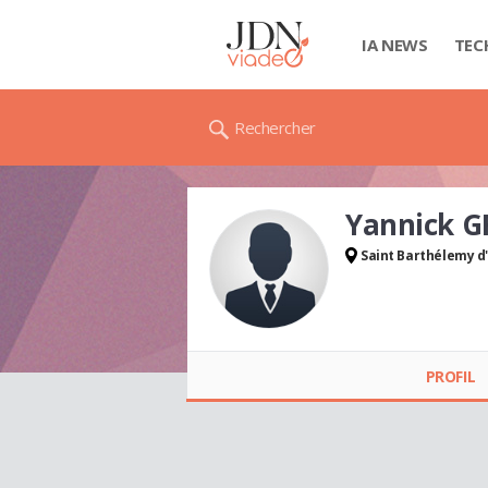
IA NEWS
TEC
Rechercher
Yannick 
Saint Barthélemy d
Yannick GRANERO
PROFIL