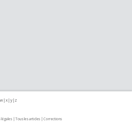
w
x
y
z
 légales
Tous les articles
Corrections