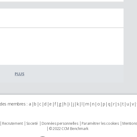
PLUS
 des membres :
a
b
c
d
e
f
g
h
i
j
k
l
m
n
o
p
q
r
s
t
u
v
Recrutement
Societé
Données personnelles
Paramétrer les cookies
Mentions
© 2022 CCM Benchmark