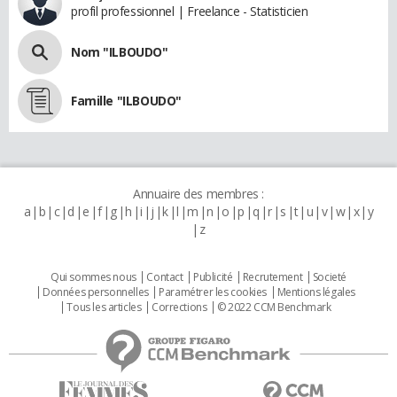
profil professionnel | Freelance - Statisticien
Nom "ILBOUDO"
Famille "ILBOUDO"
Annuaire des membres :
a
b
c
d
e
f
g
h
i
j
k
l
m
n
o
p
q
r
s
t
u
v
w
x
y
z
Qui sommes nous
Contact
Publicité
Recrutement
Societé
Données personnelles
Paramétrer les cookies
Mentions légales
Tous les articles
Corrections
© 2022 CCM Benchmark