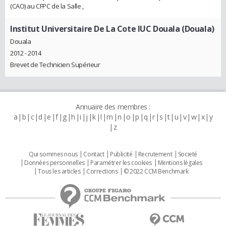
(CAO) au CFPC de la Salle ,
Institut Universitaire De La Cote IUC Douala (Douala)
Douala
2012 - 2014
Brevet de Technicien Supérieur
Annuaire des membres :
a
b
c
d
e
f
g
h
i
j
k
l
m
n
o
p
q
r
s
t
u
v
w
x
y
z
Qui sommes nous
Contact
Publicité
Recrutement
Societé
Données personnelles
Paramétrer les cookies
Mentions légales
Tous les articles
Corrections
© 2022 CCM Benchmark