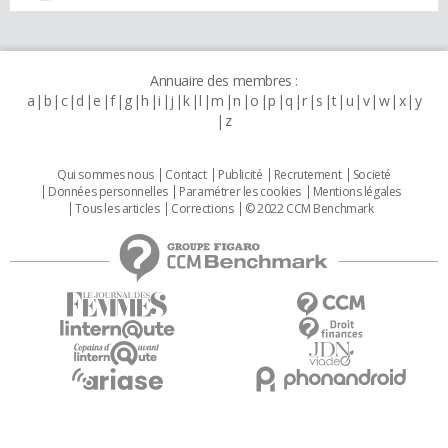
Annuaire des membres :
a
b
c
d
e
f
g
h
i
j
k
l
m
n
o
p
q
r
s
t
u
v
w
x
y
z
Qui sommes nous
Contact
Publicité
Recrutement
Societé
Données personnelles
Paramétrer les cookies
Mentions légales
Tous les articles
Corrections
© 2022 CCM Benchmark