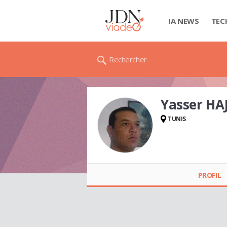
IA NEWS
TEC
Rechercher
Yasser HAJ
TUNIS
Yasser HAJJI
PROFIL