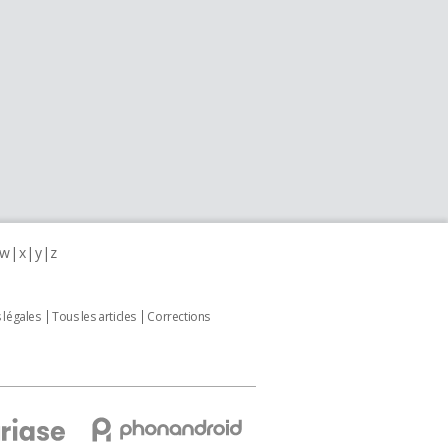
w
x
y
z
 légales
Tous les articles
Corrections