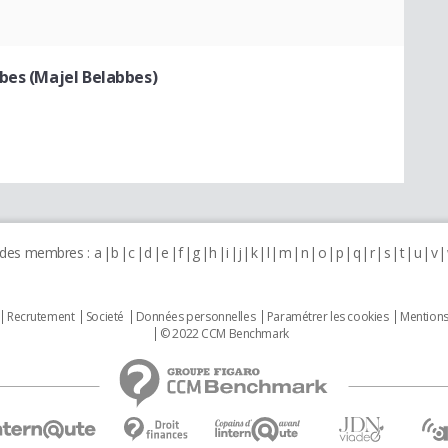
bes (Majel Belabbes)
 des membres :
a
b
c
d
e
f
g
h
i
j
k
l
m
n
o
p
q
r
s
t
u
v
Recrutement
Societé
Données personnelles
Paramétrer les cookies
Mentions
© 2022 CCM Benchmark