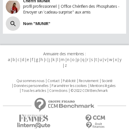
Cherifi MUNIR
profil professionnel | Office Chérifien des Phosphates -
Envoyer un 'cadeau-surprise" aux amis
Nom "MUNIR"
Annuaire des membres :
a
b
c
d
e
f
g
h
i
j
k
l
m
n
o
p
q
r
s
t
u
v
w
x
y
z
Qui sommes nous
Contact
Publicité
Recrutement
Societé
Données personnelles
Paramétrer les cookies
Mentions légales
Tous les articles
Corrections
© 2022 CCM Benchmark