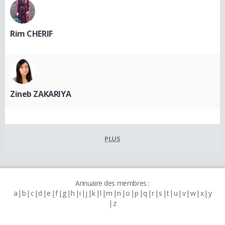
Rim CHERIF
Zineb ZAKARIYA
PLUS
Annuaire des membres :
a
b
c
d
e
f
g
h
i
j
k
l
m
n
o
p
q
r
s
t
u
v
w
x
y
z