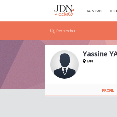
IA NEWS
TEC
Rechercher
Yassine Y
SAFI
Yassine YASSINE
PROFIL