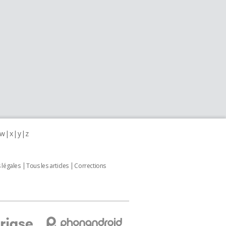
w
x
y
z
 légales
Tous les articles
Corrections