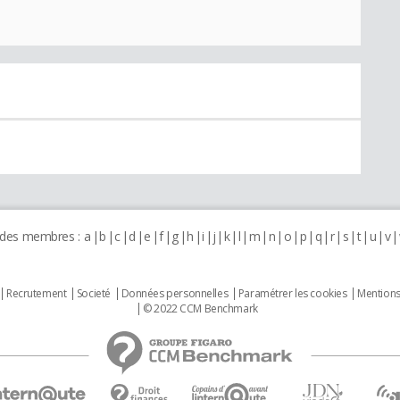
 des membres :
a
b
c
d
e
f
g
h
i
j
k
l
m
n
o
p
q
r
s
t
u
v
Recrutement
Societé
Données personnelles
Paramétrer les cookies
Mentions
© 2022 CCM Benchmark