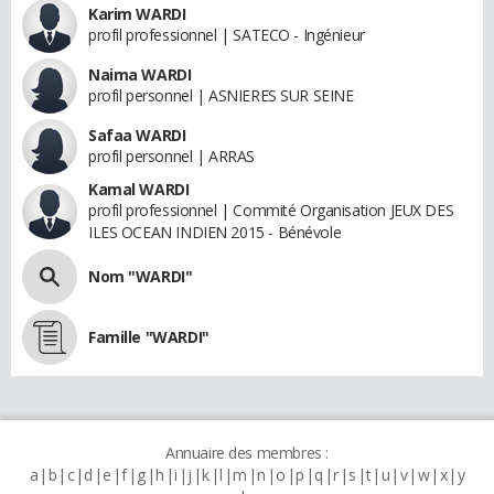
Karim WARDI
profil professionnel | SATECO - Ingénieur
Naima WARDI
profil personnel | ASNIERES SUR SEINE
Safaa WARDI
profil personnel | ARRAS
Kamal WARDI
profil professionnel | Commité Organisation JEUX DES
ILES OCEAN INDIEN 2015 - Bénévole
Nom "WARDI"
Famille "WARDI"
Annuaire des membres :
a
b
c
d
e
f
g
h
i
j
k
l
m
n
o
p
q
r
s
t
u
v
w
x
y