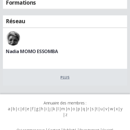
Formations
Réseau
Nadia MOMO ESSOMBA
PLUS
Annuaire des membres :
a
b
c
d
e
f
g
h
i
j
k
l
m
n
o
p
q
r
s
t
u
v
w
x
y
z