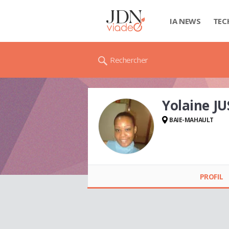
IA NEWS
TEC
Rechercher
Yolaine J
BAIE-MAHAULT
Yolaine JUSTINE
PROFIL