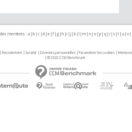
 des membres :
a
b
c
d
e
f
g
h
i
j
k
l
m
n
o
p
q
r
s
t
u
v
Recrutement
Societé
Données personnelles
Paramétrer les cookies
Mentions
© 2022 CCM Benchmark