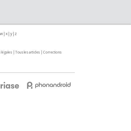
w
x
y
z
 légales
Tous les articles
Corrections