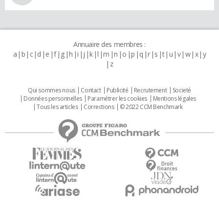
Annuaire des membres :
a
b
c
d
e
f
g
h
i
j
k
l
m
n
o
p
q
r
s
t
u
v
w
x
y
z
Qui sommes nous
Contact
Publicité
Recrutement
Societé
Données personnelles
Paramétrer les cookies
Mentions légales
Tous les articles
Corrections
© 2022 CCM Benchmark