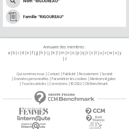
Nom "RIGOUREAU"
Famille "RIGOUREAU"
Annuaire des membres :
a
b
c
d
e
f
g
h
i
j
k
l
m
n
o
p
q
r
s
t
u
v
w
x
y
z
Qui sommes nous
Contact
Publicité
Recrutement
Societé
Données personnelles
Paramétrer les cookies
Mentions légales
Tous les articles
Corrections
© 2022 CCM Benchmark