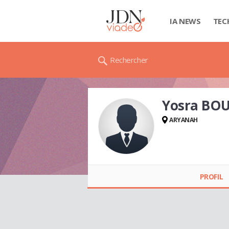
IA NEWS
TEC
Rechercher
Yosra BO
ARYANAH
Yosra BOUAINE
PROFIL