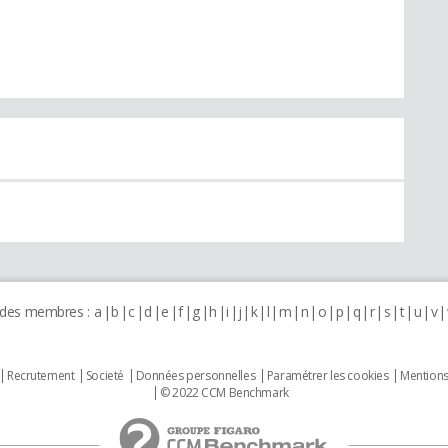
 des membres :
a
b
c
d
e
f
g
h
i
j
k
l
m
n
o
p
q
r
s
t
u
v
Recrutement
Societé
Données personnelles
Paramétrer les cookies
Mentions
© 2022 CCM Benchmark