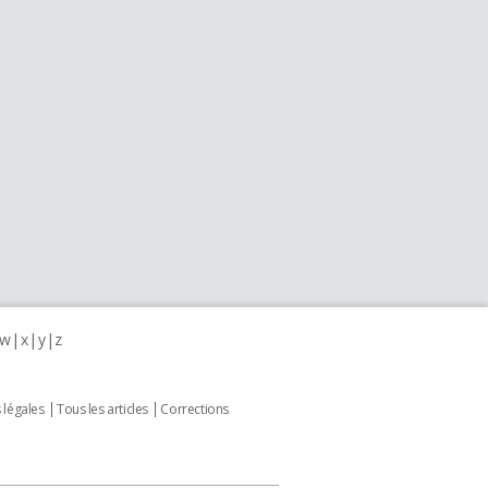
w
x
y
z
 légales
Tous les articles
Corrections