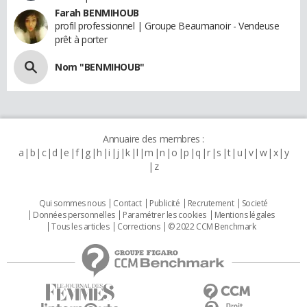
Farah BENMIHOUB
profil professionnel | Groupe Beaumanoir - Vendeuse
prêt à porter
Nom "BENMIHOUB"
Annuaire des membres :
a
b
c
d
e
f
g
h
i
j
k
l
m
n
o
p
q
r
s
t
u
v
w
x
y
z
Qui sommes nous
Contact
Publicité
Recrutement
Societé
Données personnelles
Paramétrer les cookies
Mentions légales
Tous les articles
Corrections
© 2022 CCM Benchmark