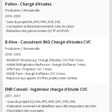
Pollen
- Chargé d’études
Production | Romainville
2019 - 2020
- Suivi du projet DIA, APD, PRO, DCE, EXE.
- Conception et dimensionnement, note de calcul
- Rédaction des pièces écrites (CCTP et DPGF)
B-Hive
- Consultant ING Chargé d’études CVC
Production | Romainville
2018 - 2019
- INGEROP Strasbourg : Chargé d’études CVC PLB 7 mois.
- AXIMA Réfrigération Mulhouse : chargé d’affaires 1 mois
- SPIE Paris : Projeteur CVC 1 mois .
- ENGIE Paris : chargé d’affaires CVC 2 mois .
- Réponse aux appels d'offres publics inter-contrat
ENR Conseil
- Ingénieur charge d'étude CVC
2017 - 2017
– Suivi du projet ESQ, DIA, APS, APD, DPC, PRO, EXE.
– Estimation sommaire et détaillées avec décomposition des lots.
– Description des ouvrages.