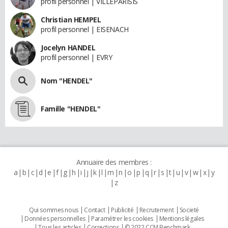
profil personnel | VILLEPARISIS
Christian HEMPEL
profil personnel | EISENACH
Jocelyn HANDEL
profil personnel | EVRY
Nom "HENDEL"
Famille "HENDEL"
Annuaire des membres :
a
b
c
d
e
f
g
h
i
j
k
l
m
n
o
p
q
r
s
t
u
v
w
x
y
z
Qui sommes nous
Contact
Publicité
Recrutement
Societé
Données personnelles
Paramétrer les cookies
Mentions légales
Tous les articles
Corrections
© 2022 CCM Benchmark